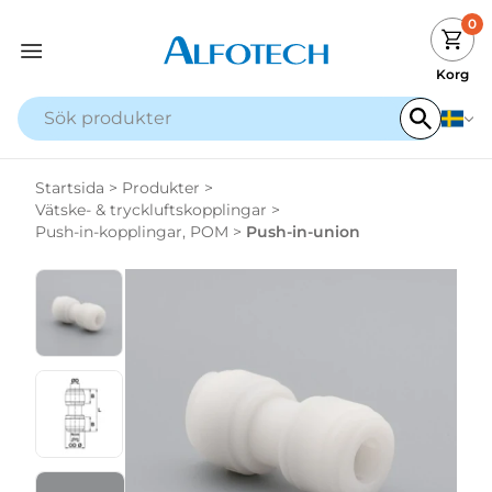
0
Korg
Startsida
>
Produkter
>
Vätske- & tryckluftskopplingar
>
Push-in-kopplingar, POM
>
Push-in-union