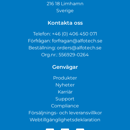
216 18 Limhamn
Sverige
Kontakta oss
Telefon:
+46 (0) 406 450 071
Förfrågan:
forfragan@alfotech.se
Beställning:
orders@alfotech.se
Org.nr.: 556929-0264
Genvägar
Produkter
Nyheter
Karriär
Support
Compliance
Försäljnings- och leveransvillkor
Webtillgänglighetsdeklaration