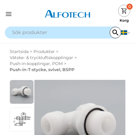
0
Korg
Startsida
>
Produkter
>
Vätske- & tryckluftskopplingar
>
Push-in-kopplingar, POM
>
Push-in-T-stycke, svivel, BSPP