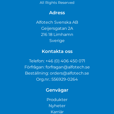
All Rights Reserved
Adress
Alfotech Svenska AB
Geijersgatan 2A
216 18 Limhamn
Sverige
Kontakta oss
Telefon:
+46 (0) 406 450 071
Förfrågan:
forfragan@alfotech.se
Beställning:
orders@alfotech.se
Org.nr.: 556929-0264
Genvägar
Produkter
Nyheter
Karriär