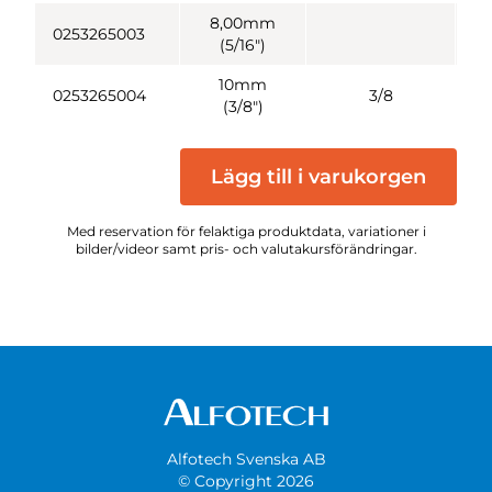
8,00mm
0253265003
(5/16")
10mm
0253265004
3/8
(3/8")
Lägg till i varukorgen
Med reservation för felaktiga produktdata, variationer i
bilder/videor samt pris- och valutakursförändringar.
Alfotech Svenska AB
© Copyright 2026