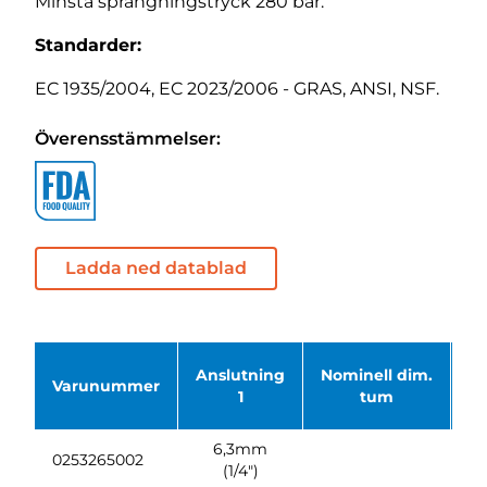
Minsta sprängningstryck 280 bar.
Standarder:
EC 1935/2004, EC 2023/2006 - GRAS, ANSI, NSF.
Överensstämmelser:
Ladda ned datablad
Anslutning
Nominell dim.
Ar
Varunummer
1
tum
6,3mm
0253265002
(1/4")