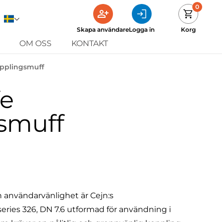
0
Skapa användare
Logga in
Korg
OM OSS
KONTAKT
opplingsmuff
fe
smuff
 användarvänlighet är Cejn:s
ries 326, DN 7.6 utformad för användning i