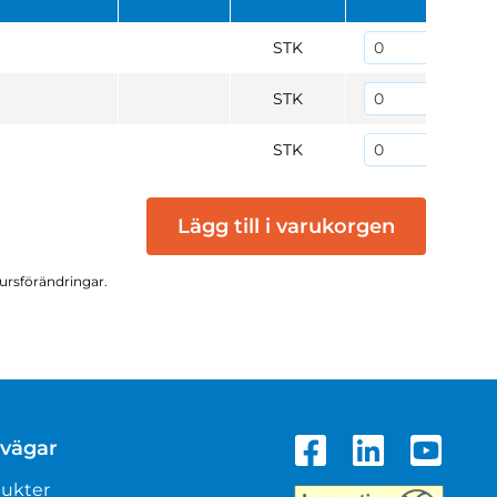
STK
STK
STK
Lägg till i varukorgen
kursförändringar.
vägar
ukter