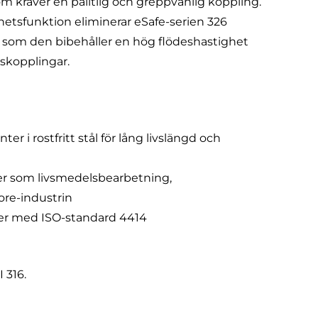
m kräver en pålitlig och greppvänlig koppling.
etsfunktion eliminerar eSafe-serien 326
 som den bibehåller en hög flödeshastighet
skopplingar.
i rostfritt stål för lång livslängd och
jöer som livsmedelsbearbetning,
ore-industrin
r med ISO-standard 4414
I 316.