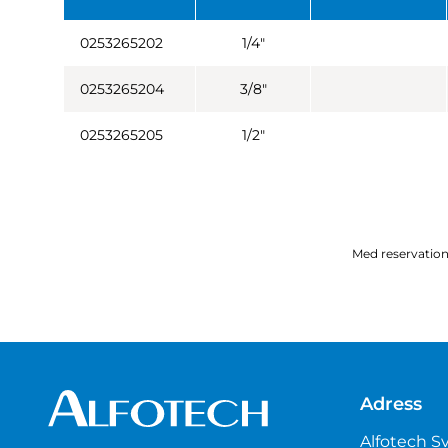
0253265202
1/4"
0253265204
3/8"
0253265205
1/2"
Med reservation 
Adress
Alfotech S