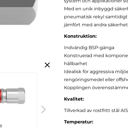
system och applikationer so
Med en unik inbyggd säkerh
pneumatisk rekyl samtidigt
jämfört med andra säkerhet
Konstruktion:
Indvändig BSP-gänga
Konstruerad med komponenter 
hållbarhet
Idealisk för aggressiva mil
rengöringsmedel eller offsh
Kopplingen överensstämme
Cejn eSafe
Kvalitet:
kopplingshus, utvändig
Tillverkad av rostfritt stål AIS
BSP-gänga
Temperatur:
e