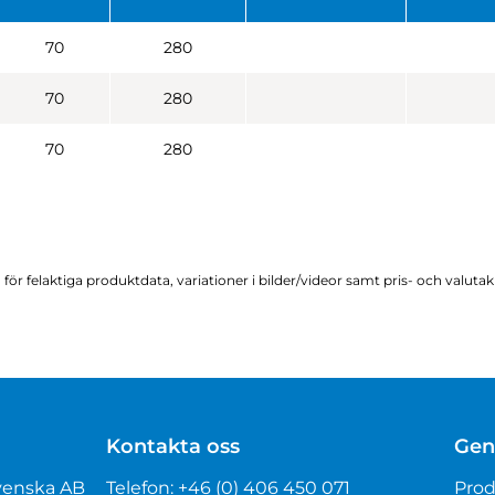
70
280
70
280
70
280
för felaktiga produktdata, variationer i bilder/videor samt pris- och valuta
Kontakta oss
Gen
venska AB
Telefon:
+46 (0) 406 450 071
Prod