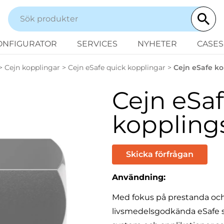
ONFIGURATOR
SERVICES
NYHETER
CASES
>
Cejn kopplingar
>
Cejn eSafe quick kopplingar
>
Cejn eSafe k
Cejn eSa
koppling
Skicka förfrågan
Användning:
Med fokus på prestanda och
livsmedelsgodkända eSafe se