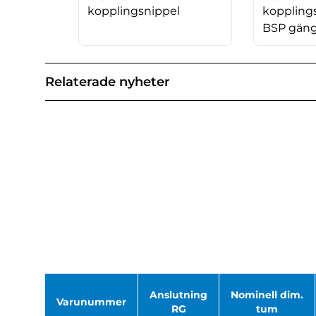
kopplingsnippel
koppling
BSP gän
Relaterade nyheter
Anslutning
Nominell dim.
Varunummer
RG
tum