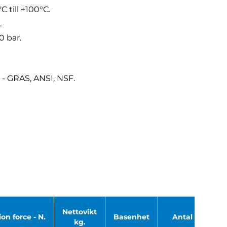
 till +100°C.
.
0 bar.
- GRAS, ANSI, NSF.
Nettovikt
on force - N.
Basenhet
Antal
kg.