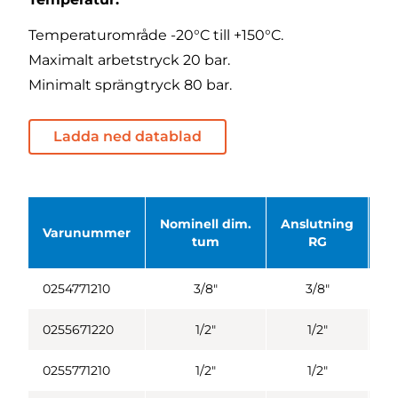
Temperaturområde -20°C till +150°C.
Maximalt arbetstryck 20 bar.
Minimalt sprängtryck 80 bar.
Ladda ned datablad
Nominell dim.
Anslutning
D1
Varunummer
tum
RG
0254771210
3/8"
3/8"
0255671220
1/2"
1/2"
0255771210
1/2"
1/2"