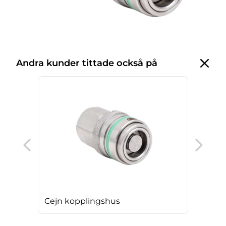
Andra kunder tittade också på
Cej
utv
Cejn kopplingshus