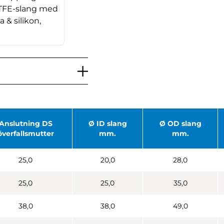
PTFE-slang med
ta & silikon,
Anslutning DS
Ø ID slang
Ø OD slang
överfallsmutter
mm.
mm.
25,0
20,0
28,0
25,0
25,0
35,0
38,0
38,0
49,0