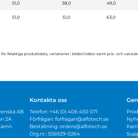
51,0
38,0
49,0
51,0
51,0
63,0
för felaktiga produktdata, variationer i bilder/videor samt pris- och valuta
Kontakta oss
Gen
venska AB
Telefon:
+46 (0) 406 450 071
Prod
an 2A
Förfrågan:
forfragan@alfotech.se
Nyh
mhamn
Beställning:
orders@alfotech.se
Karri
Org.nr.: 556929-0264
Sup