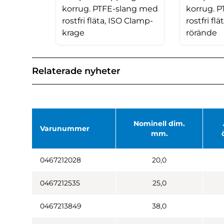
korrug. PTFE-slang med
korrug. 
rostfri fläta, ISO Clamp-
rostfri flä
krage
rörände
Relaterade nyheter
Nominell dim.
Varunummer
mm.
0467212028
20,0
0467212535
25,0
0467213849
38,0