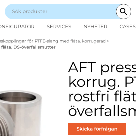
ONFIGURATOR
SERVICES
NYHETER
CASES
esskopplingar för PTFE-slang med fläta, korrugerad
>
 fläta, DS-överfallsmutter
AFT press
korrug. 
rostfri flä
överfalls
Skicka förfrågan