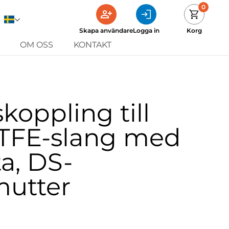
0
Skapa användare
Logga in
Korg
OM OSS
KONTAKT
koppling till
PTFE-slang med
ta, DS-
mutter