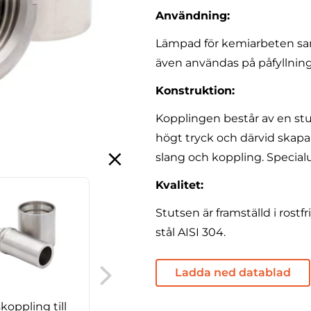
Användning:
Lämpad för kemiarbeten sa
även användas på påfyllnin
Konstruktion:
Kopplingen består av en s
högt tryck och därvid skapa
slang och koppling. Specialu
Kvalitet:
Stutsen är framställd i rostfri
stål AISI 304.
RG mutter, 90° rörböj
Ladda ned datablad
koppling till