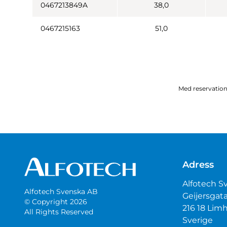
0467213849A
38,0
0467215163
51,0
Med reservation 
Adress
Alfotech S
Alfotech Svenska AB
Geijersgat
© Copyright 2026
216 18 Li
All Rights Reserved
Sverige