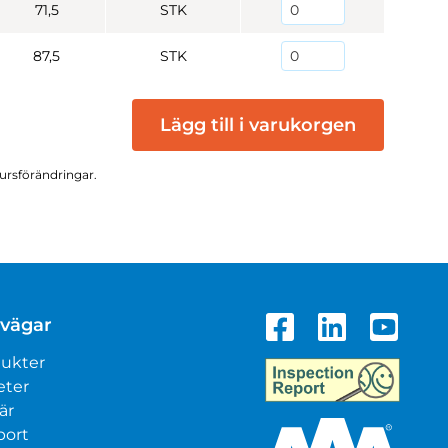
71,5
STK
87,5
STK
Lägg till i varukorgen
kursförändringar.
vägar
ukter
eter
är
port