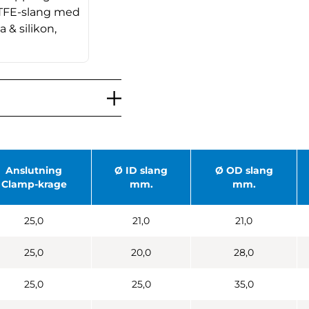
PTFE-slang med
ta & silikon,
Anslutning
Ø ID slang
Ø OD slang
Clamp-krage
mm.
mm.
25,0
21,0
21,0
25,0
20,0
28,0
25,0
25,0
35,0