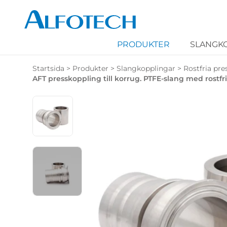
PRODUKTER
SLANGK
Startsida
>
Produkter
>
Slangkopplingar
>
Rostfria pr
AFT presskoppling till korrug. PTFE-slang med rostfr