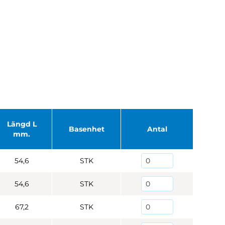
Längd L
Basenhet
Antal
mm.
54,6
STK
54,6
STK
67,2
STK