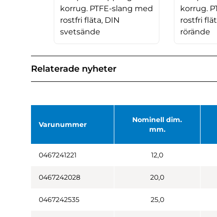
korrug. PTFE-slang med
korrug. 
rostfri fläta, DIN
rostfri flä
svetsände
rörände
Relaterade nyheter
Nominell dim.
Varunummer
mm.
0467241221
12,0
0467242028
20,0
0467242535
25,0