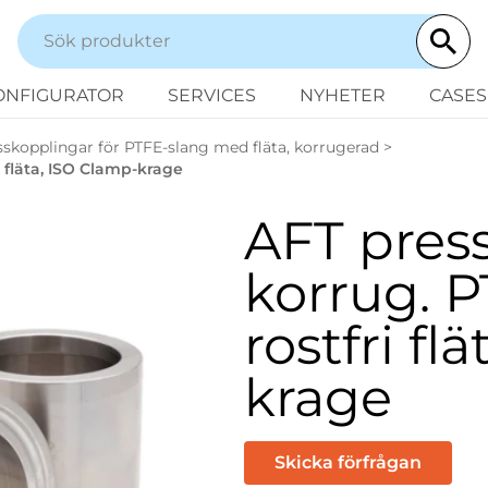
ONFIGURATOR
SERVICES
NYHETER
CASES
esskopplingar för PTFE-slang med fläta, korrugerad
>
i fläta, ISO Clamp-krage
AFT press
korrug. 
rostfri fl
krage
Skicka förfrågan