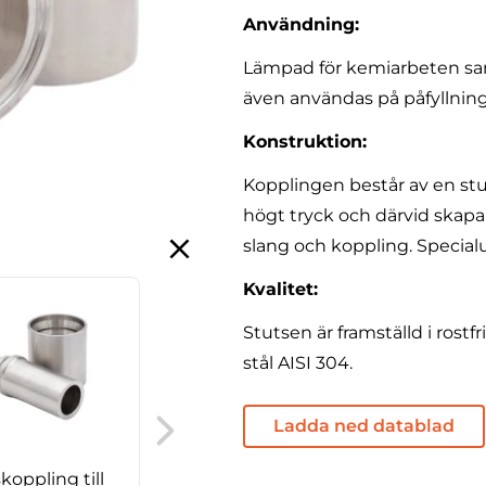
Användning:
Lämpad för kemiarbeten sa
även användas på påfyllnin
Konstruktion:
Kopplingen består av en s
högt tryck och därvid skapa
slang och koppling. Specialu
Kvalitet:
Stutsen är framställd i rostfri
stål AISI 304.
RG mutter, 90° rörböj
Ladda ned datablad
koppling till