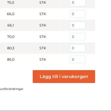
75,0
STK
66,0
STK
66,1
STK
70,0
STK
80,3
STK
85,0
STK
Lägg till i varukorgen
kursförändringar.