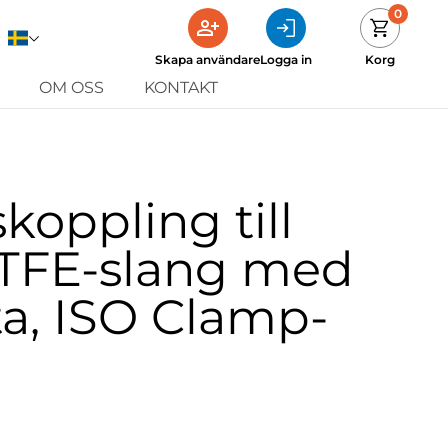
0
Skapa användare
Logga in
Korg
OM OSS
KONTAKT
koppling till
PTFE-slang med
äta, ISO Clamp-