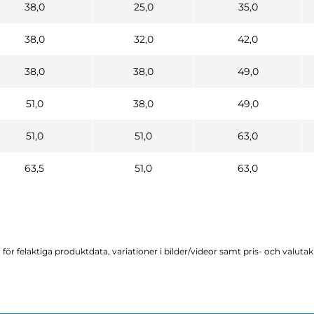
38,0
25,0
35,0
38,0
32,0
42,0
38,0
38,0
49,0
51,0
38,0
49,0
51,0
51,0
63,0
63,5
51,0
63,0
för felaktiga produktdata, variationer i bilder/videor samt pris- och valuta