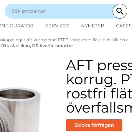
ONFIGURATOR
SERVICES
NYHETER
CASES
sskopplingar för korrugerad PTFE-slang med fläta och silikon
>
fläta & silikon, DS-överfallsmutter
AFT press
korrug. 
rostfri fl
överfalls
Skicka förfrågan