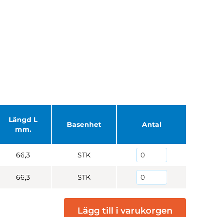
Längd L
Basenhet
Antal
mm.
66,3
STK
66,3
STK
Lägg till i varukorgen