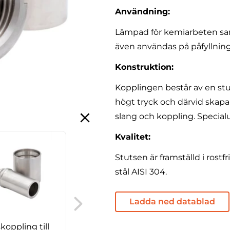
Användning:
Lämpad för kemiarbeten sa
även användas på påfyllnin
Konstruktion:
Kopplingen består av en s
högt tryck och därvid skapa
slang och koppling. Specialu
Kvalitet:
Stutsen är framställd i rostfri
stål AISI 304.
RG mutter, 90° rörböj
Ladda ned datablad
koppling till