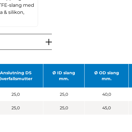
PTFE-slang med
ta & silikon,
Anslutning DS
Ø ID slang
Ø OD slang
överfallsmutter
mm.
mm.
25,0
25,0
40,0
25,0
25,0
45,0