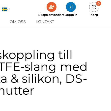
0
Skapa användare
Logga in
Korg
OM OSS
KONTAKT
koppling till
PTFE-slang med
äta & silikon, DS-
mutter