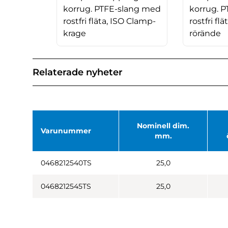
korrug. PTFE-slang med
korrug. 
rostfri fläta, ISO Clamp-
rostfri flä
krage
rörände
Relaterade nyheter
Nominell dim.
Varunummer
mm.
0468212540TS
25,0
0468212545TS
25,0