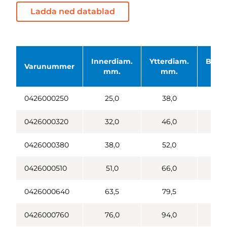
Ladda ned datablad
Innerdiam.
Ytterdiam.
Böjni
Varunummer
mm.
mm.
0426000250
25,0
38,0
0426000320
32,0
46,0
1
0426000380
38,0
52,0
1
0426000510
51,0
66,0
1
0426000640
63,5
79,5
2
0426000760
76,0
94,0
2