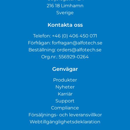
216 18 Limhamn
Sverige
Kontakta oss
Telefon:
+46 (0) 406 450 071
Förfrågan:
forfragan@alfotech.se
Beställning:
orders@alfotech.se
Org.nr.: 556929-0264
Genvägar
Produkter
Nyheter
Karriär
Support
Compliance
Försäljnings- och leveransvillkor
Webtillgänglighetsdeklaration