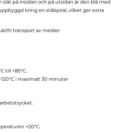
h slät på insidan och på utsidan är den blå med
ppbyggd kring en stålspiral, vilket ger extra
uktfri transport av medier
 till +85°C.
 +120°C i maximalt 30 minuter
arbetstrycket.
mperaturen +20°C.