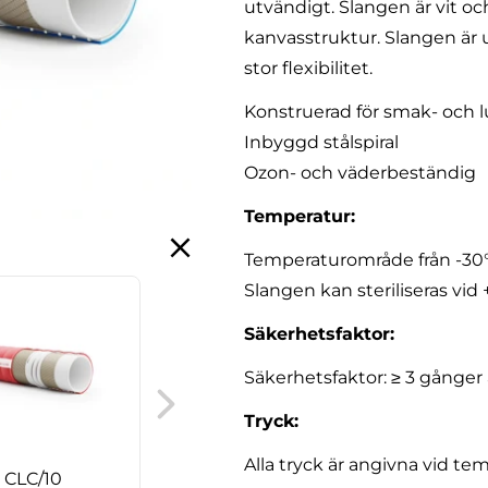
utvändigt. Slangen är vit oc
kanvasstruktur. Slangen är u
stor flexibilitet.
Konstruerad för smak- och l
Inbyggd stålspiral
Ozon- och väderbeständig
Temperatur:
Temperaturområde från -30°C
Slangen kan steriliseras vid
Säkerhetsfaktor:
Oily Food/SPL
Säkerhetsfaktor: ≥ 3 gånger 
Tryck:
Alla tryck är angivna vid te
 CLC/10