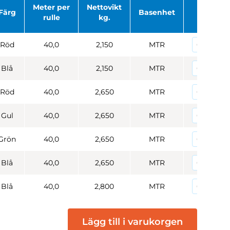
Meter per
Nettovikt
Färg
Basenhet
Antal
rulle
kg.
Röd
40,0
2,150
MTR
Blå
40,0
2,150
MTR
Röd
40,0
2,650
MTR
Gul
40,0
2,650
MTR
Grön
40,0
2,650
MTR
Blå
40,0
2,650
MTR
Blå
40,0
2,800
MTR
Lägg till i varukorgen