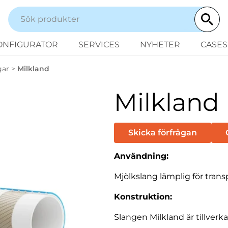
ONFIGURATOR
SERVICES
NYHETER
CASES
gar
>
Milkland
Milkland
Skicka förfrågan
Användning:
Mjölkslang lämplig för tran
Konstruktion:
Slangen Milkland är tillve