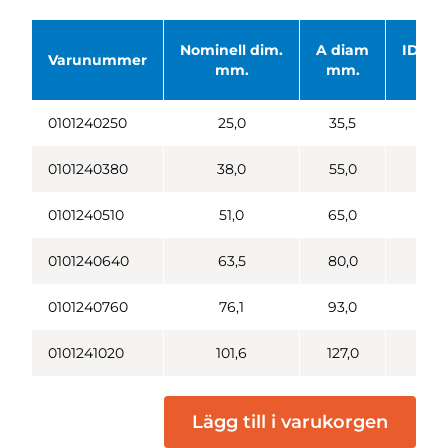
Nominell dim.
A diam
ID Ø 
Varunummer
mm.
mm.
mm
0101240250
25,0
35,5
22
0101240380
38,0
55,0
35
0101240510
51,0
65,0
48
0101240640
63,5
80,0
60
0101240760
76,1
93,0
72
0101241020
101,6
127,0
97
Lägg till i varukorgen