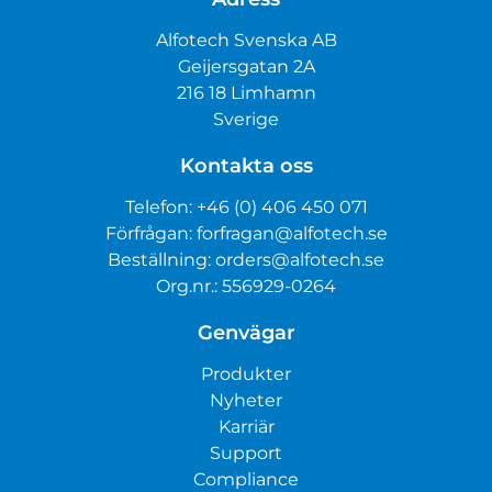
Alfotech Svenska AB
Geijersgatan 2A
216 18 Limhamn
Sverige
Kontakta oss
Telefon:
+46 (0) 406 450 071
Förfrågan:
forfragan@alfotech.se
Beställning:
orders@alfotech.se
Org.nr.: 556929-0264
Genvägar
Produkter
Nyheter
Karriär
Support
Compliance