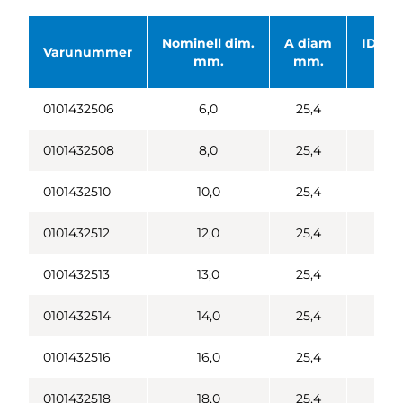
Nominell dim.
A diam
ID Ø 
Varunummer
mm.
mm.
mm
0101432506
6,0
25,4
4,
0101432508
8,0
25,4
6,
0101432510
10,0
25,4
8,
0101432512
12,0
25,4
10,
0101432513
13,0
25,4
9,
0101432514
14,0
25,4
12,
0101432516
16,0
25,4
14,
0101432518
18,0
25,4
16,