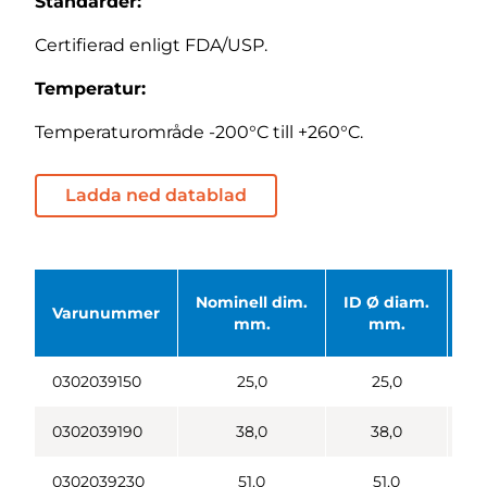
Standarder:
Certifierad enligt FDA/USP.
Temperatur:
Temperaturområde -200°C till +260°C.
Ladda ned datablad
Nominell dim.
ID Ø diam.
OD
Varunummer
mm.
mm.
0302039150
25,0
25,0
0302039190
38,0
38,0
0302039230
51,0
51,0