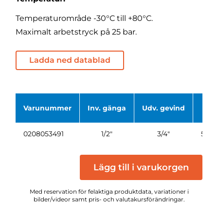
Temperaturområde -30°C till +80°C.
Maximalt arbetstryck på 25 bar.
Ladda ned datablad
Varunummer
Inv. gänga
Udv. gevind
Ty
0208053491
1/2"
3/4"
534
Lägg till i varukorgen
Med reservation för felaktiga produktdata, variationer i
bilder/videor samt pris- och valutakursförändringar.