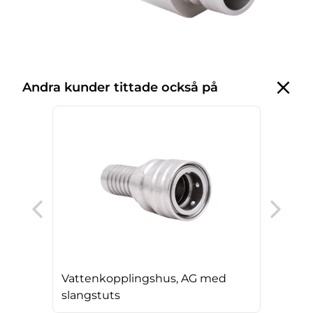
Andra kunder tittade också på
Vat
för
Vattenkopplingshus, AG med
slangstuts