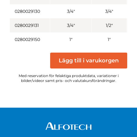
0280029130
3/4"
3/4"
0280029131
3/4"
1/2"
0280029150
1"
1"
Lägg till i varukorgen
Med reservation för felaktiga produktdata, variationer i
bilder/videor samt pris- och valutakursförändringar.