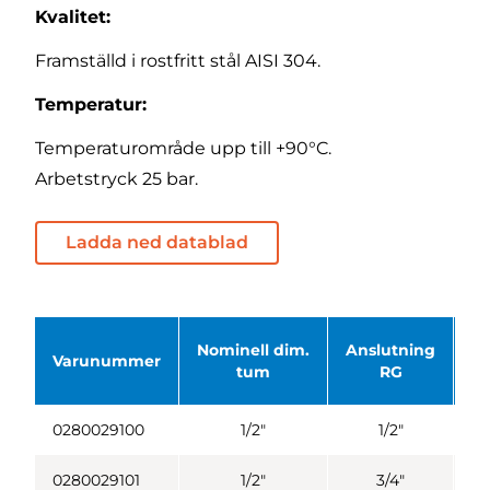
Kvalitet:
Framställd i rostfritt stål AISI 304.
Temperatur:
Temperaturområde upp till +90°C.
Arbetstryck 25 bar.
Ladda ned datablad
Nominell dim.
Anslutning
Ne
Varunummer
tum
RG
0280029100
1/2"
1/2"
0280029101
1/2"
3/4"