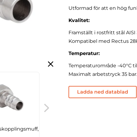
Utformad för att en hög fun
Kvalitet:
Framställt i rostfritt stål AISI
Kompatibel med Rectus 28
Temperatur:
Temperaturområde -40°C till
Maximalt arbetstryck 35 bar
Ladda ned datablad
Cejn kopplingshus, 441
skopplingsmuff,