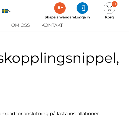
0
Skapa användare
Logga in
Korg
OM OSS
KONTAKT
skopplingsnippel,
mpad för anslutning på fasta installationer.