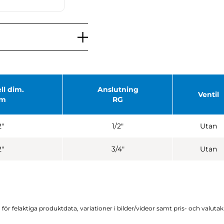
l dim.
Anslutning
Ventil
um
RG
2"
1/2"
Utan
2"
3/4"
Utan
för felaktiga produktdata, variationer i bilder/videor samt pris- och valuta