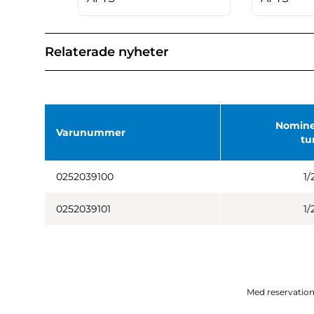
Relaterade nyheter
Nominel
Varunummer
t
0252039100
1/
0252039101
1/
Med reservation 