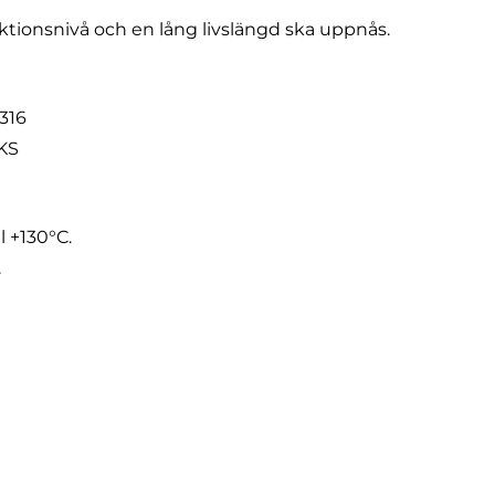
ktionsnivå och en lång livslängd ska uppnås.
 316
KS
 +130°C.
.