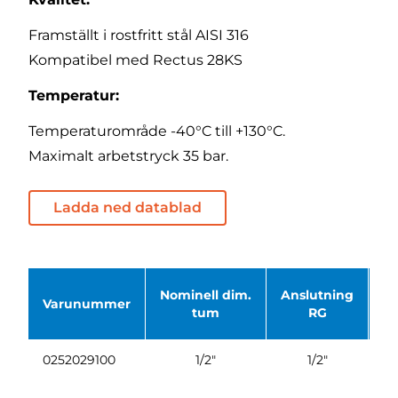
Framställt i rostfritt stål AISI 316
Kompatibel med Rectus 28KS
Temperatur:
Temperaturområde -40°C till +130°C.
Maximalt arbetstryck 35 bar.
Ladda ned datablad
Nominell dim.
Anslutning
Varunummer
Ve
tum
RG
0252029100
1/2"
1/2"
U