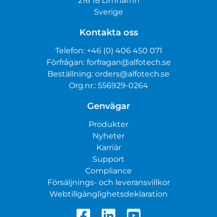
216 18 Limhamn
Sverige
Kontakta oss
Telefon:
+46 (0) 406 450 071
Förfrågan:
forfragan@alfotech.se
Beställning:
orders@alfotech.se
Org.nr.: 556929-0264
Genvägar
Produkter
Nyheter
Karriär
Support
Compliance
Försäljnings- och leveransvillkor
Webtillgänglighetsdeklaration