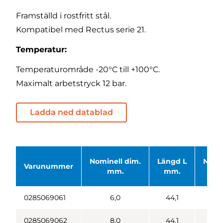
Framställd i rostfritt stål.
Kompatibel med Rectus serie 21.
Temperatur:
Temperaturområde -20°C till +100°C.
Maximalt arbetstryck 12 bar.
Ladda ned datablad
Nominell dim.
Längd L
Nyck
Varunummer
mm.
mm.
0285069061
6,0
44,1
0285069062
8,0
44,1