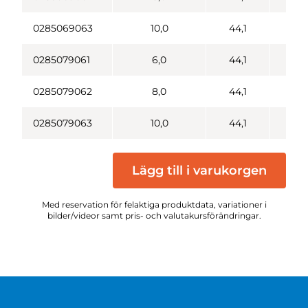
0285069063
10,0
44,1
0285079061
6,0
44,1
0285079062
8,0
44,1
0285079063
10,0
44,1
Lägg till i varukorgen
Med reservation för felaktiga produktdata, variationer i
bilder/videor samt pris- och valutakursförändringar.