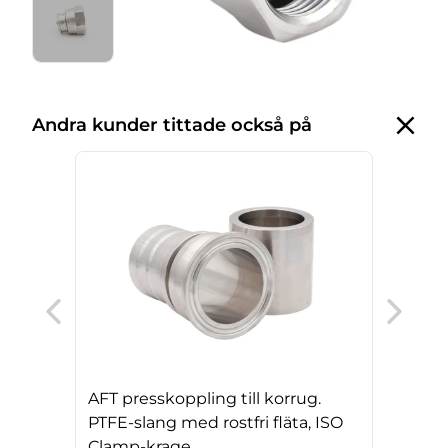
Andra kunder tittade också på
AFT 
PTFE
sili
AFT presskoppling till korrug.
PTFE-slang med rostfri fläta, ISO
Clamp-krage