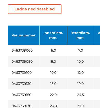
Ladda ned datablad
Innerdiam.
Ytterdiam.
Anslu
Varunummer
mm.
mm.
R
0463739060
6,0
7,0
1/
0463739080
8,0
10,0
3/
0463739100
10,0
12,0
1/
0463739130
15,0
19,0
3/
0463739150
22,0
24,5
1
0463739170
26,0
31,0
1 1