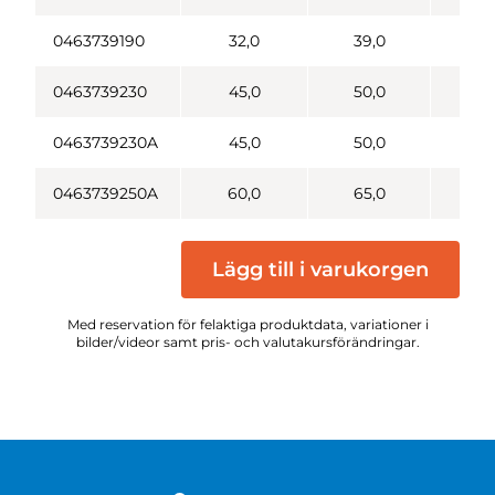
0463739190
32,0
39,0
1
0463739230
45,0
50,0
2
0463739230A
45,0
50,0
2
0463739250A
60,0
65,0
2
Lägg till i varukorgen
Med reservation för felaktiga produktdata, variationer i
bilder/videor samt pris- och valutakursförändringar.