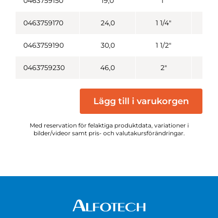
0463759150
19,0
1"
2
0463759170
24,0
1 1/4"
3
0463759190
30,0
1 1/2"
3
0463759230
46,0
2"
5
Lägg till i varukorgen
Med reservation för felaktiga produktdata, variationer i
bilder/videor samt pris- och valutakursförändringar.