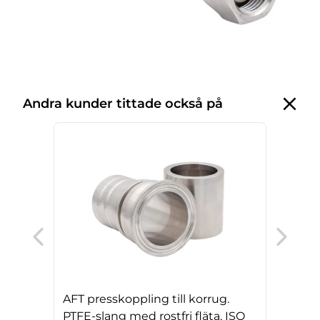
Andra kunder tittade också på
AFT 
PTFE
sili
AFT presskoppling till korrug.
PTFE-slang med rostfri fläta, ISO