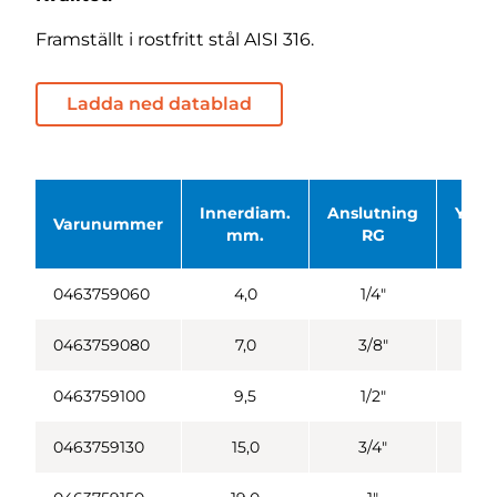
Framställt i rostfritt stål AISI 316.
Ladda ned datablad
Innerdiam.
Anslutning
Ytte
Varunummer
mm.
RG
m
0463759060
4,0
1/4"
8
0463759080
7,0
3/8"
1
0463759100
9,5
1/2"
1
0463759130
15,0
3/4"
2