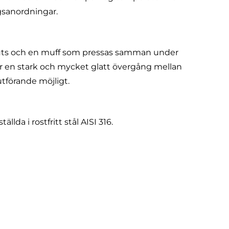
gsanordningar.
tuts och en muff som pressas samman under
r en stark och mycket glatt övergång mellan
tförande möjligt.
llda i rostfritt stål AISI 316.