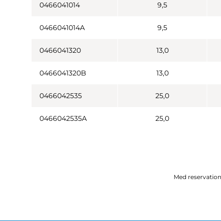
0466041014
9,5
0466041014A
9,5
0466041320
13,0
0466041320B
13,0
0466042535
25,0
0466042535A
25,0
Med reservation 