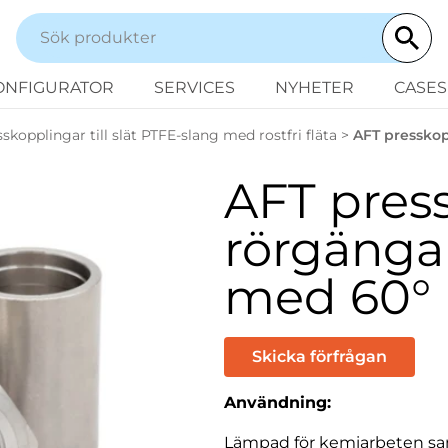
ONFIGURATOR
SERVICES
NYHETER
CASES
sskopplingar till slät PTFE-slang med rostfri fläta
>
AFT pressko
AFT pres
rörgänga
med 60°
Skicka förfrågan
Användning:
Lämpad för kemiarbeten sa