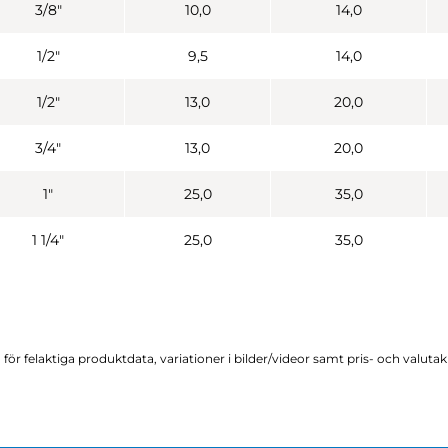
3/8"
10,0
14,0
1/2"
9,5
14,0
1/2"
13,0
20,0
3/4"
13,0
20,0
1"
25,0
35,0
1 1/4"
25,0
35,0
för felaktiga produktdata, variationer i bilder/videor samt pris- och valuta