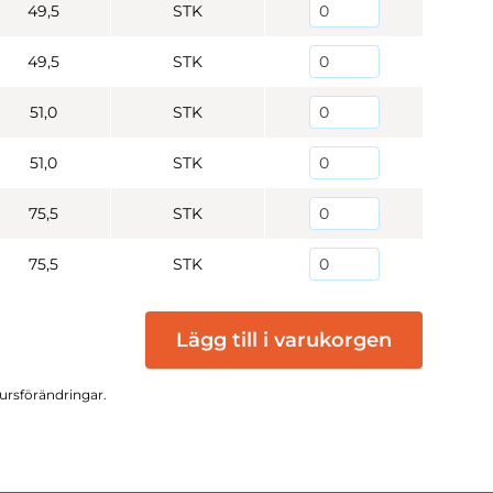
49,5
STK
49,5
STK
51,0
STK
51,0
STK
75,5
STK
75,5
STK
Lägg till i varukorgen
kursförändringar.