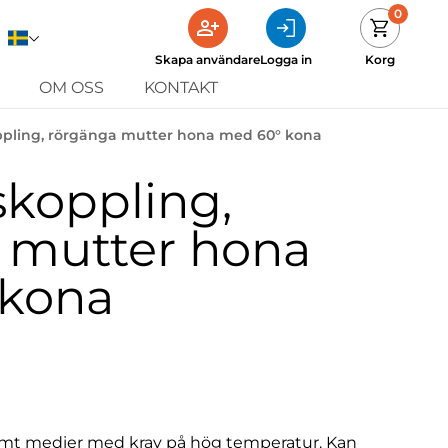
0
Skapa användare
Logga in
Korg
OM OSS
KONTAKT
ppling, rörgänga mutter hona med 60° kona
skoppling,
 mutter hona
 kona
mt medier med krav på hög temperatur. Kan