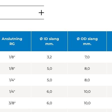
Anslutning
Ø ID slang
Ø OD slang
RG
mm.
mm.
1/8"
3,2
7,0
1/8"
5,0
8,0
1/4"
5,0
8,0
1/4"
6,0
10,0
3/8"
6,0
10,0