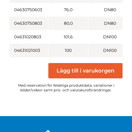
04630750603
76,0
DN80
04630750803
80,0
DN80
04631020803
101,6
DN100
04631021003
100
DN100
Lägg till i varukorgen
Med reservation för felaktiga produktdata, variationer i
bilder/videor samt pris- och valutakursförändringar.