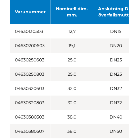
Nominell dim.
Anslutning DIN
Varunummer
mm.
överfallsmutter
04630130503
12,7
DN15
04630200603
19,1
DN20
04630250603
25,0
DN25
04630250803
25,0
DN25
04630320603
32,0
DN32
04630320803
32,0
DN32
04630380503
38,0
DN40
04630380507
38,0
DN50