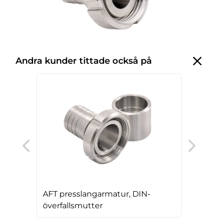
Andra kunder tittade också på
AFT
öve
AFT presslangarmatur, DIN-
överfallsmutter