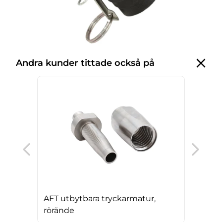
Andra kunder tittade också på
Ser
AFT utbytbara tryckarmatur,
rörände