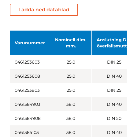
Ladda ned datablad
Nominell dim.
Anslutning DIN
Varunummer
mm.
överfallsmutter
0461253603
25,0
DIN 25
0461253608
25,0
DIN 40
0461253903
25,0
DIN 25
0461384903
38,0
DIN 40
0461384908
38,0
DIN 50
0461385103
38,0
DIN 40