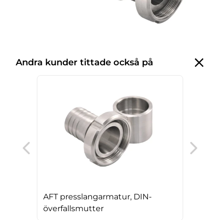
Andra kunder tittade också på
AFT
öve
AFT presslangarmatur, DIN-
överfallsmutter