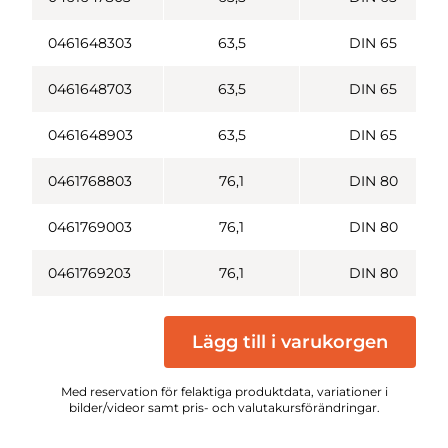
0461648303
63,5
DIN 65
0461648703
63,5
DIN 65
0461648903
63,5
DIN 65
0461768803
76,1
DIN 80
0461769003
76,1
DIN 80
0461769203
76,1
DIN 80
Lägg till i varukorgen
Med reservation för felaktiga produktdata, variationer i
bilder/videor samt pris- och valutakursförändringar.