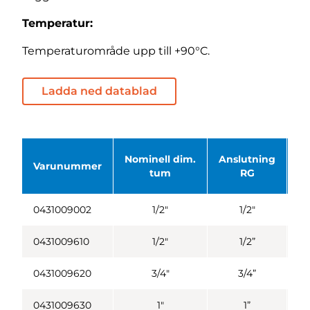
Temperatur:
Temperaturområde upp till +90°C.
Ladda ned datablad
Nominell dim.
Anslutning
Hö
Varunummer
tum
RG
0431009002
1/2"
1/2"
5
0431009610
1/2"
1/2”
5
0431009620
3/4"
3/4”
5
0431009630
1"
1”
5