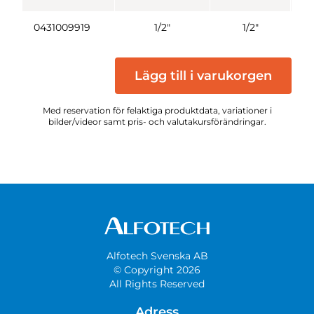
0431009919
1/2"
1/2"
5
Lägg till i varukorgen
Med reservation för felaktiga produktdata, variationer i
bilder/videor samt pris- och valutakursförändringar.
Alfotech Svenska AB
© Copyright 2026
All Rights Reserved
Adress