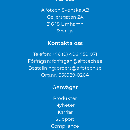
Alfotech Svenska AB
Geijersgatan 2A
216 18 Limhamn
Sverige
Kontakta oss
Telefon:
+46 (0) 406 450 071
Förfrågan:
forfragan@alfotech.se
Beställning:
orders@alfotech.se
Org.nr.: 556929-0264
Genvägar
Produkter
Nyheter
Karriär
Support
Compliance