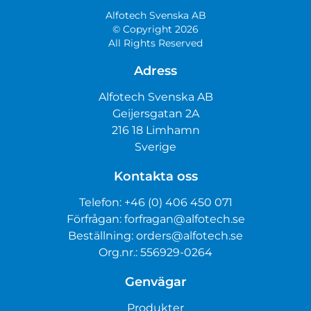
Alfotech Svenska AB
© Copyright 2026
All Rights Reserved
Adress
Alfotech Svenska AB
Geijersgatan 2A
216 18 Limhamn
Sverige
Kontakta oss
Telefon:
+46 (0) 406 450 071
Förfrågan:
forfragan@alfotech.se
Beställning:
orders@alfotech.se
Org.nr.: 556929-0264
Genvägar
Produkter