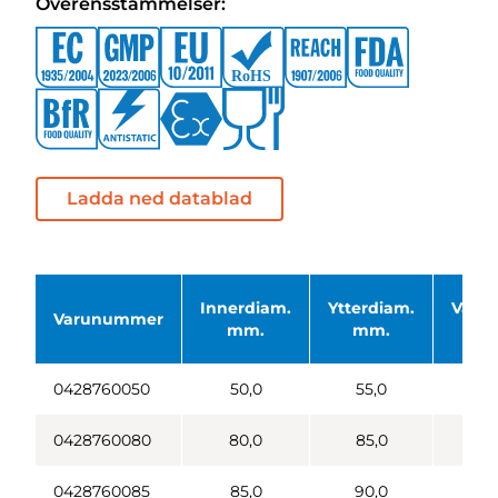
Överensstämmelser:
Ladda ned datablad
Innerdiam.
Ytterdiam.
Väggt
Varunummer
mm.
mm.
0428760050
50,0
55,0
0428760080
80,0
85,0
0428760085
85,0
90,0