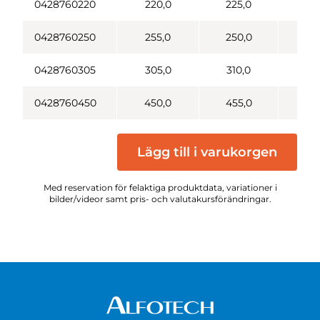
0428760220
220,0
225,0
0428760250
255,0
250,0
0428760305
305,0
310,0
0428760450
450,0
455,0
Lägg till i varukorgen
Med reservation för felaktiga produktdata, variationer i
bilder/videor samt pris- och valutakursförändringar.