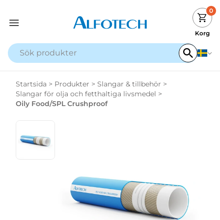
0
Korg
Startsida
>
Produkter
>
Slangar & tillbehör
>
Slangar för olja och fetthaltiga livsmedel
>
Oily Food/SPL Crushproof