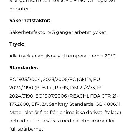
Slangen kan steriliseras vid + 130°C i högst 30
minuter.
Säkerhetsfaktor:
Säkerhetsfaktor ≥ 3 gånger arbetstrycket.
Tryck:
Alla tryck är angivna vid temperaturen + 20°C.
Standarder:
EC 1935/2004, 2023/2006/EC (GMP), EU
2024/3190 (BPA fri), RoHS, DM 21/3/73, EU
2024/3190, EC 1907/2006 (REACH), FDA CFR 21-
177.2600, BfR, 3A Sanitary Standards, GB 4806.11.
Materialet är fritt från animaliska derivat, ftalater
och adipater. Leveras med batchnummer för
full spårbarhet.