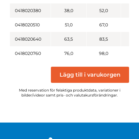
0418020380
38,0
52,0
2
0418020510
51,0
67,0
2
0418020640
63,5
83,5
4
0418020760
76,0
98,0
5
Lägg till i varukorgen
Med reservation för felaktiga produktdata, variationer i
bilder/videor samt pris- och valutakursförändringar.