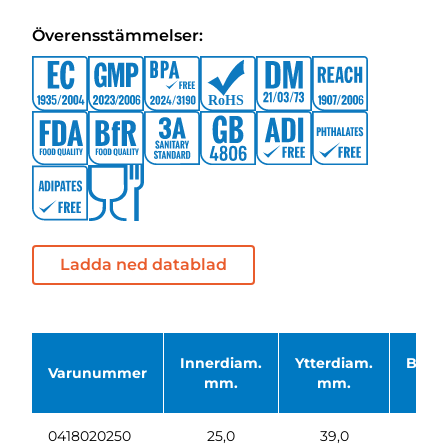
Överensstämmelser:
Ladda ned datablad
Innerdiam.
Ytterdiam.
Böjni
Varunummer
mm.
mm.
0418020250
25,0
39,0
1