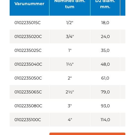
Nominell dim.
D2 diam.
Dia
Varunummer
tum
mm.
0102235015C
1/2"
18,0
0102235020C
3/4"
24,0
0102235025C
1"
35,0
0102235040C
1½"
48,0
0102235050C
2"
61,0
0102235065C
2½"
79,0
0102235080C
3"
93,0
0102235100C
4"
114,0
1