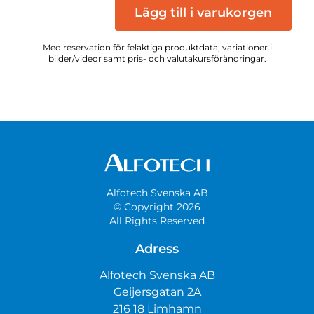
Lägg till i varukorgen
Med reservation för felaktiga produktdata, variationer i
bilder/videor samt pris- och valutakursförändringar.
Alfotech Svenska AB
© Copyright 2026
All Rights Reserved
Adress
Alfotech Svenska AB
Geijersgatan 2A
216 18 Limhamn