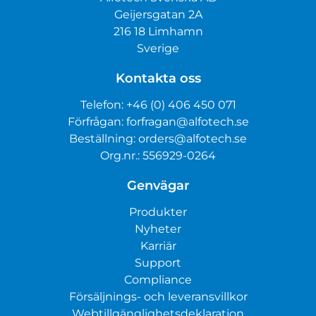
Geijersgatan 2A
216 18 Limhamn
Sverige
Kontakta oss
Telefon:
+46 (0) 406 450 071
Förfrågan:
forfragan@alfotech.se
Beställning:
orders@alfotech.se
Org.nr.: 556929-0264
Genvägar
Produkter
Nyheter
Karriär
Support
Compliance
Försäljnings- och leveransvillkor
Webtillgänglighetsdeklaration