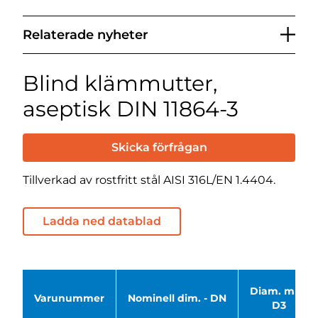
Relaterade nyheter
Blind klämmutter,
aseptisk DIN 11864-3
Skicka förfrågan
Tillverkad av rostfritt stål AISI 316L/EN 1.4404.
Ladda ned datablad
Diam. mm.
Varunummer
Nominell dim. - DN
D3