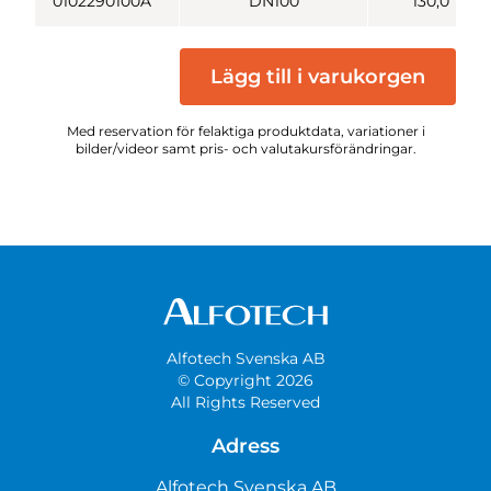
0102290100A
DN100
130,0
Lägg till i varukorgen
Med reservation för felaktiga produktdata, variationer i
bilder/videor samt pris- och valutakursförändringar.
Alfotech Svenska AB
© Copyright 2026
All Rights Reserved
Adress
Alfotech Svenska AB