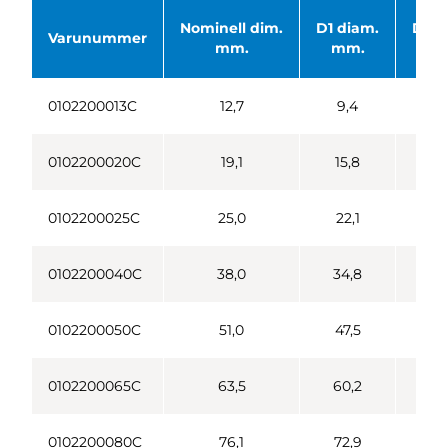
Nominell dim.
D1 diam.
D2 d
Varunummer
mm.
mm.
m
0102200013C
12,7
9,4
12
0102200020C
19,1
15,8
19
0102200025C
25,0
22,1
25
0102200040C
38,0
34,8
38
0102200050C
51,0
47,5
50
0102200065C
63,5
60,2
63
0102200080C
76,1
72,9
76