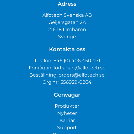
Adress
Alfotech Svenska AB
Geijersgatan 2A
216 18 Limhamn
Sverige
Kontakta oss
Telefon:
+46 (0) 406 450 071
Förfrågan:
forfragan@alfotech.se
Beställning:
orders@alfotech.se
Org.nr.: 556929-0264
Genvägar
Produkter
Nyheter
Karriär
Support