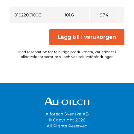
0102200100C
101,6
97,4
10
Lägg till i varukorgen
Med reservation för felaktiga produktdata, variationer i
bilder/videor samt pris- och valutakursförändringar.
Alfotech Svenska AB
© Copyright 2026
All Rights Reserved