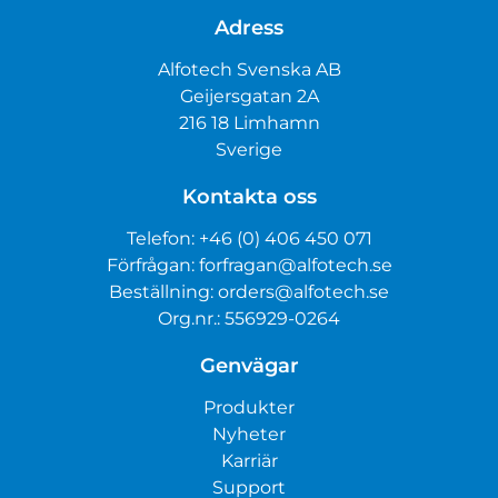
Adress
Alfotech Svenska AB
Geijersgatan 2A
216 18 Limhamn
Sverige
Kontakta oss
Telefon:
+46 (0) 406 450 071
Förfrågan:
forfragan@alfotech.se
Beställning:
orders@alfotech.se
Org.nr.: 556929-0264
Genvägar
Produkter
Nyheter
Karriär
Support