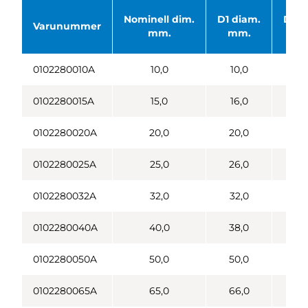
Nominell dim.
D1 diam.
D2 d
Varunummer
mm.
mm.
m
0102280010A
10,0
10,0
13
0102280015A
15,0
16,0
19
0102280020A
20,0
20,0
23
0102280025A
25,0
26,0
29
0102280032A
32,0
32,0
35
0102280040A
40,0
38,0
41
0102280050A
50,0
50,0
53
0102280065A
65,0
66,0
70