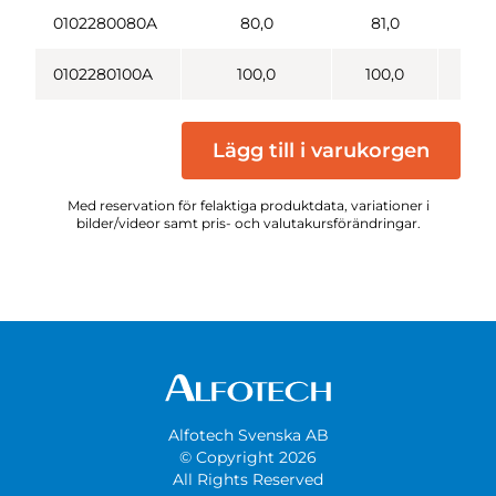
0102280080A
80,0
81,0
85
0102280100A
100,0
100,0
10
Lägg till i varukorgen
Med reservation för felaktiga produktdata, variationer i
bilder/videor samt pris- och valutakursförändringar.
Alfotech Svenska AB
© Copyright 2026
All Rights Reserved