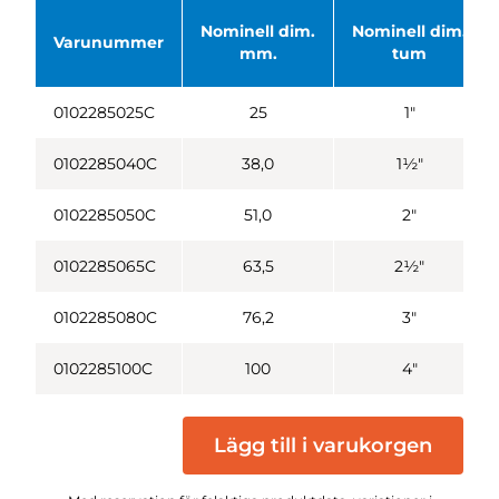
Nominell dim.
Nominell dim.
Varunummer
mm.
tum
0102285025C
25
1"
0102285040C
38,0
1½"
0102285050C
51,0
2"
0102285065C
63,5
2½"
0102285080C
76,2
3"
0102285100C
100
4"
Lägg till i varukorgen