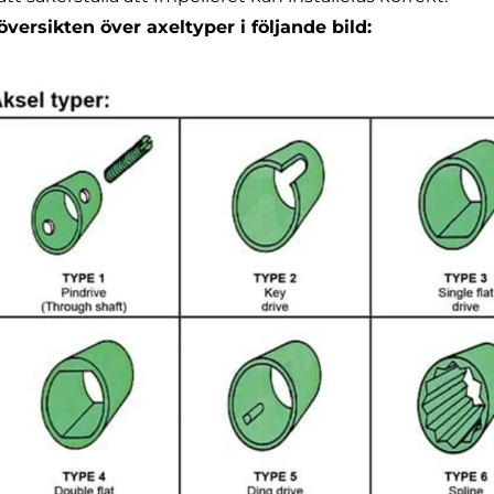
översikten över axeltyper i följande bild: