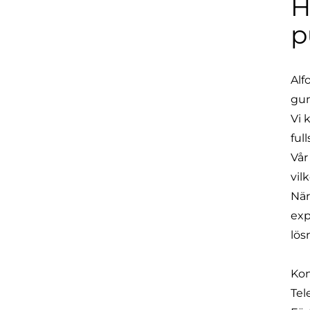
H
p
Alf
gum
Vi 
ful
Vår
vil
När
exp
lös
Kon
Tel