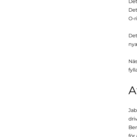
Det
Det
O-r
Det
nya
Näs
fyl
A
Jab
dri
Ber
för