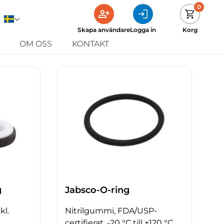
0
Skapa användare
Logga in
Korg
OM OSS
KONTAKT
g
Jabsco-O-ring
kl.
Nitrilgummi, FDA/USP-
certifierat, -20 °C till +120 °C