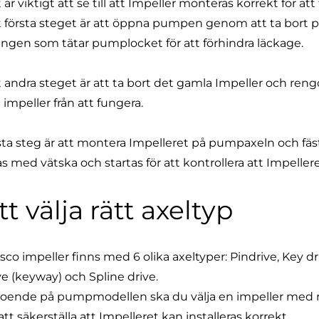
 är viktigt att se till att Impeller monteras korrekt för at
 första steget är att öppna pumpen genom att ta bort pu
ingen som tätar pumplocket
för att förhindra läckage.
 andra steget är att ta bort det gamla Impeller och re
 impeller från att fungera.
ta steg är att montera Impelleret på pumpaxeln och fä
las med vätska och startas för att kontrollera att Impeller
tt välja rätt axeltyp
sco impeller finns med 6 olika axeltyper: Pindrive, Key driv
ve (keyway) och Spline drive.
oende på pumpmodellen ska du välja en impeller med rätt 
 att säkerställa att Impelleret kan installeras korrekt.