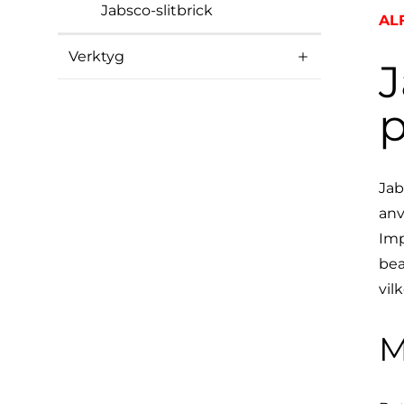
Jabsco-slitbrick
AL
Verktyg
J
Jab
anv
Imp
bea
vil
M