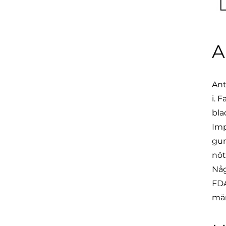
A
Ant
i. 
bla
Imp
gum
nöt
Någ
FDA
mä