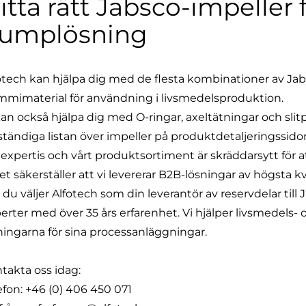
itta rätt Jabsco-impeller f
umplösning
otech kan hjälpa dig med de flesta kombinationer av Jab
mimaterial för användning i livsmedelsproduktion.
kan också hjälpa dig med O-ringar,
axeltätningar
och
sli
lständiga listan över impeller på produktdetaljeringssido
 expertis och vårt produktsortiment är skräddarsytt för 
ket säkerställer att vi levererar B2B-lösningar av högsta kv
 du väljer Alfotech som din leverantör av reservdelar till 
erter med över 35 års erfarenhet. Vi hjälper livsmedels-
ningarna för sina processanläggningar.
takta oss idag:
efon:
+46 (0) 406 450 071