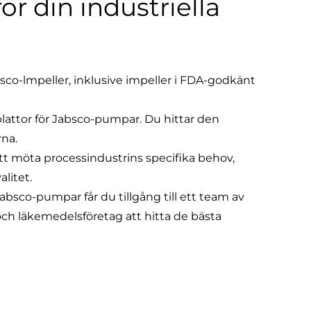
ör din industriella
sco-lmpeller, inklusive impeller i FDA-godkänt
tplattor för Jabsco-pumpar
. Du hittar den
rna.
att möta processindustrins specifika behov,
alitet.
Jabsco-pumpar får du tillgång till ett team av
 och läkemedelsföretag att hitta de bästa