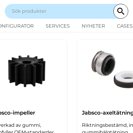
ONFIGURATOR
SERVICES
NYHETER
CASES
bsco-impeller
Jabsco-axeltätnin
lverkad av gummi,
Riktningsbestämd, in
fyller OEM-standarder
gummibälgtätning