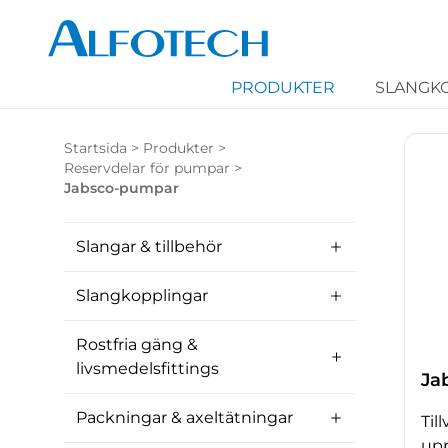
PRODUKTER
SLANGK
Startsida
>
Produkter
>
Reservdelar för pumpar
>
Jabsco-pumpar
Slangar & tillbehör
Slangkopplingar
Rostfria gäng &
livsmedelsfittings
Ja
Packningar & axeltätningar
Til
upp