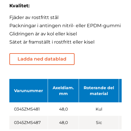
Kvalitet:
Fjäder av rostfritt stål
Packningar i antingen nitril- eller EPDM-gummi
Glidringen är av kol eller kisel
Sätet är framställt i rostfritt eller kisel
Ladda ned datablad
Axeldiam.
Roterande del
Sta
Varunummer
mm
material
m
0345ZMS481
48,0
Kul
0345ZMS487
48,0
Sic