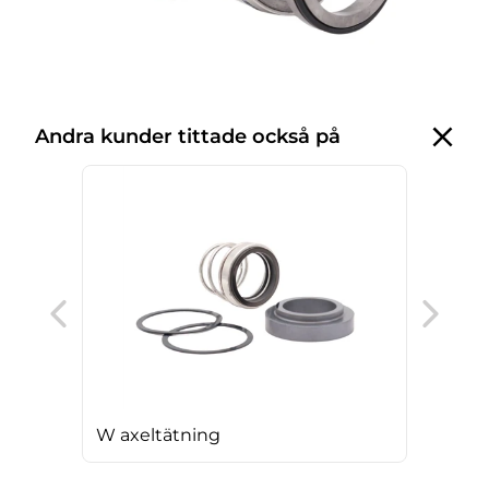
Andra kunder tittade också på
DW 
W axeltätning