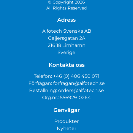
© Copyright 2026
All Rights Reserved
Adress
Alfotech Svenska AB
Geijersgatan 2A
216 18 Limhamn
Sverige
Kontakta oss
Telefon:
+46 (0) 406 450 071
Förfrågan:
forfragan@alfotech.se
Beställning:
orders@alfotech.se
Org.nr.: 556929-0264
Genvägar
Produkter
Nyheter