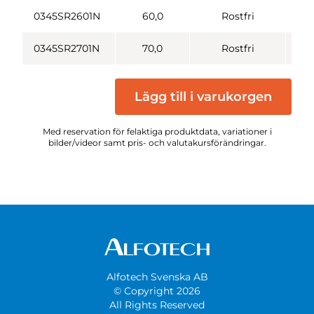
0345SR2601N
60,0
Rostfri
0345SR2701N
70,0
Rostfri
Lägg till i varukorgen
Med reservation för felaktiga produktdata, variationer i
bilder/videor samt pris- och valutakursförändringar.
Alfotech Svenska AB
© Copyright 2026
All Rights Reserved