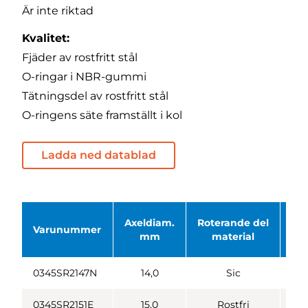
Är inte riktad
Kvalitet:
Fjäder av rostfritt stål
O-ringar i NBR-gummi
Tätningsdel av rostfritt stål
O-ringens säte framställt i kol
Ladda ned datablad
Axeldiam.
Roterande del
Sta
Varunummer
mm
material
0345SR2147N
14,0
Sic
0345SR2151E
15,0
Rostfri