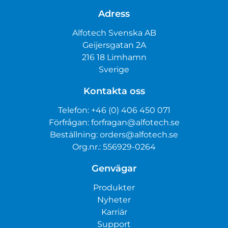
Adress
Alfotech Svenska AB
Geijersgatan 2A
216 18 Limhamn
Sverige
Kontakta oss
Telefon:
+46 (0) 406 450 071
Förfrågan:
forfragan@alfotech.se
Beställning:
orders@alfotech.se
Org.nr.: 556929-0264
Genvägar
Produkter
Nyheter
Karriär
Support