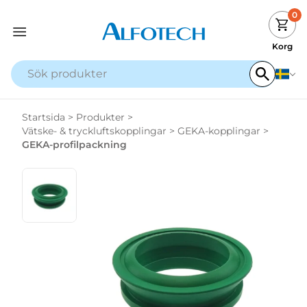
0
Korg
Startsida
>
Produkter
>
Vätske- & tryckluftskopplingar
>
GEKA-kopplingar
>
GEKA-profilpackning