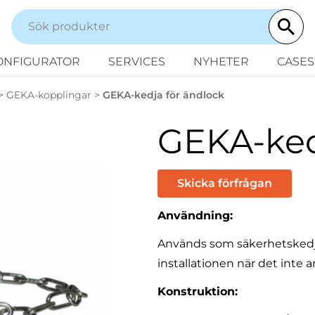
ONFIGURATOR
SERVICES
NYHETER
CASES
>
GEKA-kopplingar
>
GEKA-kedja för ändlock
GEKA-ked
Skicka förfrågan
Användning:
Används som säkerhetskedja f
installationen när det inte 
Konstruktion: