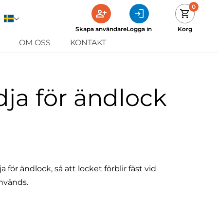
0
Skapa användare
Logga in
Korg
OM OSS
KONTAKT
ja för ändlock
ör ändlock, så att locket förblir fäst vid
används.