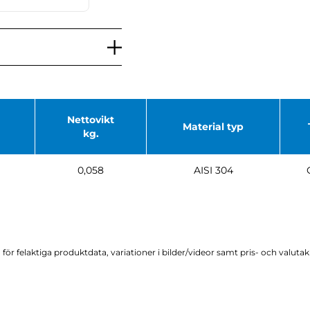
Nettovikt
Material typ
kg.
0,058
AISI 304
för felaktiga produktdata, variationer i bilder/videor samt pris- och valuta