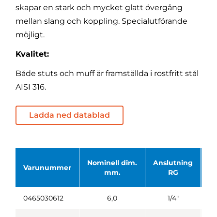
skapar en stark och mycket glatt övergång
mellan slang och koppling. Specialutförande
möjligt.
Kvalitet:
Både stuts och muff är framställda i rostfritt stål
AISI 316.
Ladda ned datablad
Nominell dim.
Anslutning
Ø 
Varunummer
mm.
RG
0465030612
6,0
1/4"