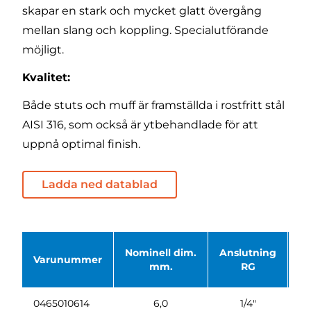
skapar en stark och mycket glatt övergång
mellan slang och koppling. Specialutförande
möjligt.
Kvalitet:
Både stuts och muff är framställda i rostfritt stål
AISI 316, som också är ytbehandlade för att
uppnå optimal finish.
Ladda ned datablad
Nominell dim.
Anslutning
Ø 
Varunummer
mm.
RG
0465010614
6,0
1/4"