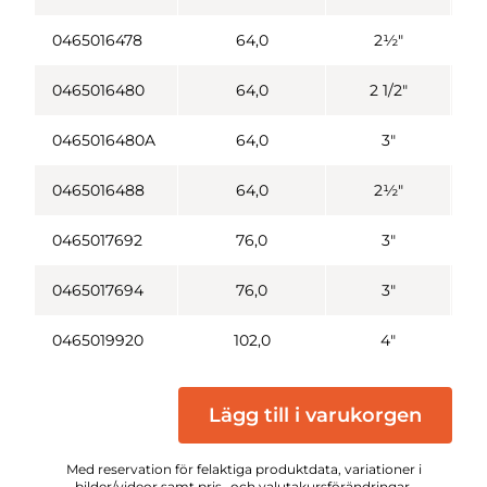
0465016478
64,0
2½"
0465016480
64,0
2 1/2"
0465016480A
64,0
3"
0465016488
64,0
2½"
0465017692
76,0
3"
0465017694
76,0
3"
0465019920
102,0
4"
Lägg till i varukorgen
Med reservation för felaktiga produktdata, variationer i
bilder/videor samt pris- och valutakursförändringar.