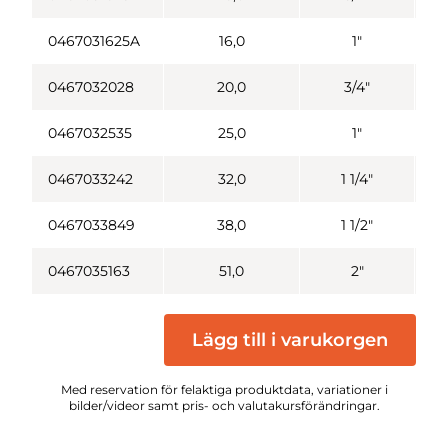
0467031625A
16,0
1"
0467032028
20,0
3/4"
0467032535
25,0
1"
0467033242
32,0
1 1/4"
0467033849
38,0
1 1/2"
0467035163
51,0
2"
Lägg till i varukorgen
Med reservation för felaktiga produktdata, variationer i
bilder/videor samt pris- och valutakursförändringar.