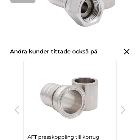
Andra kunder tittade också på
AFT 
PTFE
sili
AFT presskoppling till korrug.