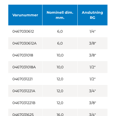
Nominell dim.
Anslutning
Ø 
Varunummer
mm.
RG
0467030612
6,0
1/4"
0467030612A
6,0
3/8"
0467031018
10,0
3/8"
0467031018A
10,0
1/2"
0467031221
12,0
1/2"
0467031221A
12,0
3/4"
0467031221B
12,0
3/8"
0467031625
16,0
3/4"