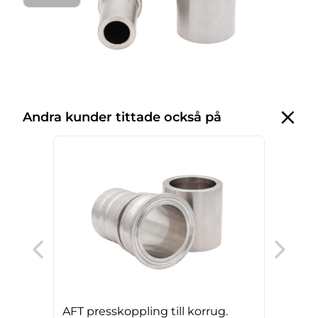
Andra kunder tittade också på
AFT 
PTFE
sili
AFT presskoppling till korrug.