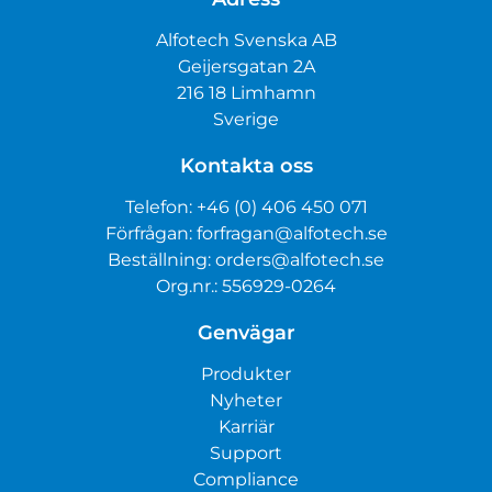
Alfotech Svenska AB
Geijersgatan 2A
216 18 Limhamn
Sverige
Kontakta oss
Telefon:
+46 (0) 406 450 071
Förfrågan:
forfragan@alfotech.se
Beställning:
orders@alfotech.se
Org.nr.: 556929-0264
Genvägar
Produkter
Nyheter
Karriär
Support
Compliance