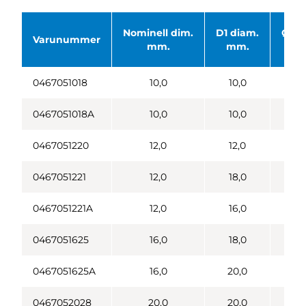
Nominell dim.
D1 diam.
Ø ID
Varunummer
mm.
mm.
m
0467051018
10,0
10,0
1
0467051018A
10,0
10,0
1
0467051220
12,0
12,0
1
0467051221
12,0
18,0
1
0467051221A
12,0
16,0
1
0467051625
16,0
18,0
1
0467051625A
16,0
20,0
1
0467052028
20,0
20,0
2