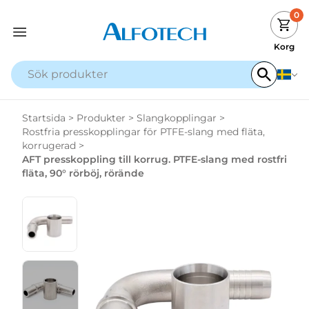
0
Korg
Startsida
>
Produkter
>
Slangkopplingar
>
Rostfria presskopplingar för PTFE-slang med fläta,
korrugerad
>
AFT presskoppling till korrug. PTFE-slang med rostfri
fläta, 90° rörböj, rörände