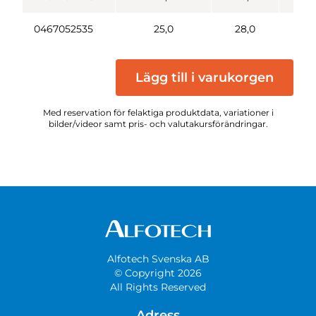
0467052535
25,0
28,0
2
Lägg till i varukorgen
Med reservation för felaktiga produktdata, variationer i
bilder/videor samt pris- och valutakursförändringar.
Alfotech Svenska AB
© Copyright 2026
All Rights Reserved
Adress