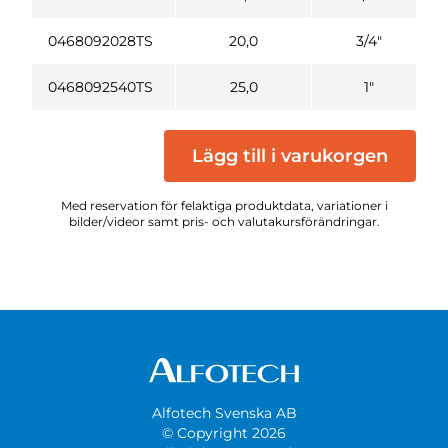
0468092028TS
20,0
3/4"
0468092540TS
25,0
1"
Lägg till i varukorgen
Med reservation för felaktiga produktdata, variationer i
bilder/videor samt pris- och valutakursförändringar.
Alfotech Svenska AB
© Copyright 2026