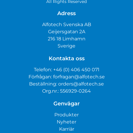
All Rights Reserved
Adress
Alfotech Svenska AB
Geijersgatan 2A
216 18 Limhamn
Sverige
Kontakta oss
Telefon:
+46 (0) 406 450 071
Förfrågan:
forfragan@alfotech.se
Beställning:
orders@alfotech.se
Org.nr.: 556929-0264
Genvägar
Produkter
Nyheter
Karriär