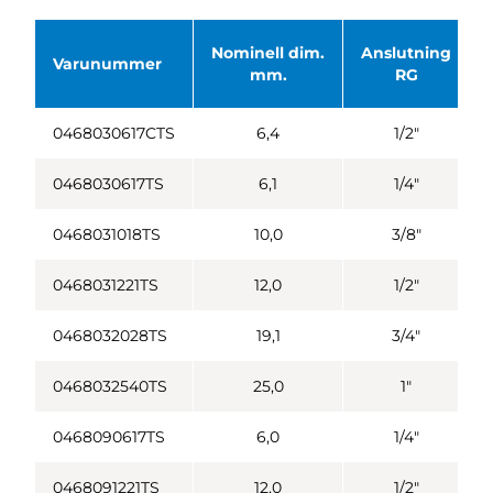
Nominell dim.
Anslutning
Varunummer
mm.
RG
0468030617CTS
6,4
1/2"
0468030617TS
6,1
1/4"
0468031018TS
10,0
3/8"
0468031221TS
12,0
1/2"
0468032028TS
19,1
3/4"
0468032540TS
25,0
1"
0468090617TS
6,0
1/4"
0468091221TS
12,0
1/2"