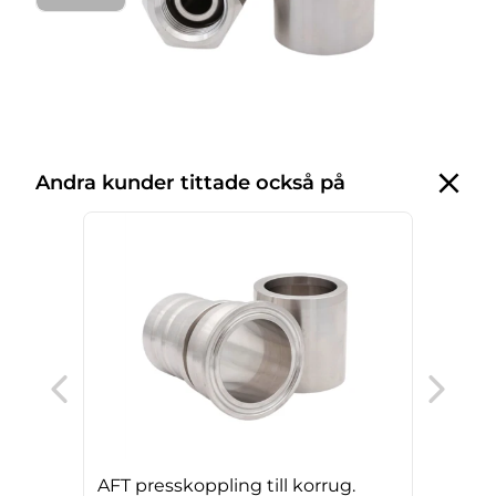
Andra kunder tittade också på
AFT 
PTFE
sili
AFT presskoppling till korrug.