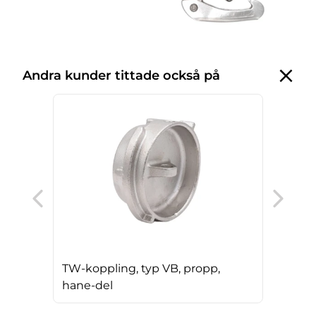
Andra kunder tittade också på
Stor
TW-koppling, typ VB, propp,
hane-del