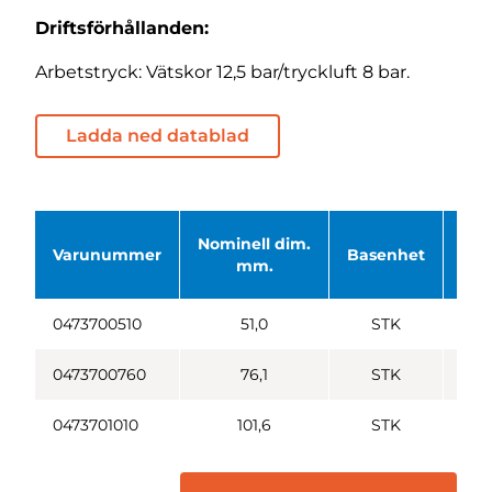
Driftsförhållanden:
Arbetstryck: Vätskor 12,5 bar/tryckluft 8 bar.
Ladda ned datablad
Nominell dim.
Varunummer
Basenhet
An
mm.
0473700510
51,0
STK
0473700760
76,1
STK
0473701010
101,6
STK