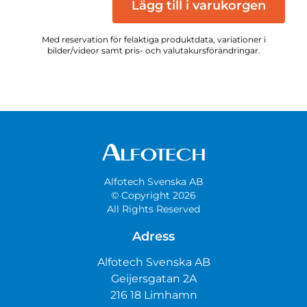
Lägg till i varukorgen
Med reservation för felaktiga produktdata, variationer i
bilder/videor samt pris- och valutakursförändringar.
Alfotech Svenska AB
© Copyright 2026
All Rights Reserved
Adress
Alfotech Svenska AB
Geijersgatan 2A
216 18 Limhamn