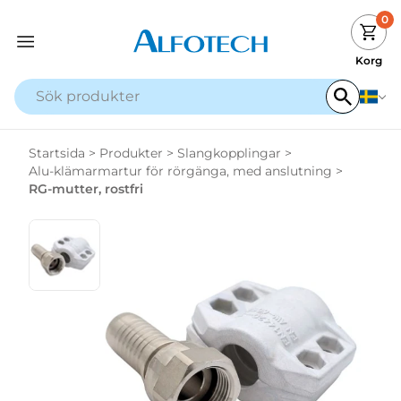
0
Korg
Startsida
>
Produkter
>
Slangkopplingar
>
Alu-klämarmartur för rörgänga, med anslutning
>
RG-mutter, rostfri