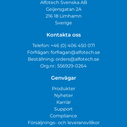
Alfotech Svenska AB
Geijersgatan 2A
216 18 Limhamn
Sverige
Kontakta oss
Telefon:
+46 (0) 406 450 071
Förfrågan:
forfragan@alfotech.se
Beställning:
orders@alfotech.se
Org.nr.: 556929-0264
Genvägar
Produkter
Nyheter
Karriär
Support
Compliance
Försäljnings- och leveransvillkor