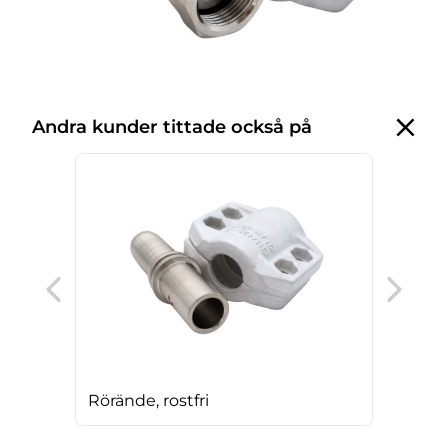
Andra kunder tittade också på
RG-n
Rörände, rostfri