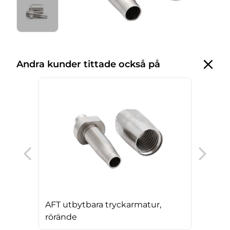
Andra kunder tittade också på
Ser
AFT utbytbara tryckarmatur,
rörände