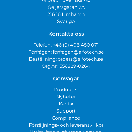
Alfotech Svenska AB
Geijersgatan 2A
216 18 Limhamn
Sverige
Kontakta oss
Telefon:
+46 (0) 406 450 071
Förfrågan:
forfragan@alfotech.se
Beställning:
orders@alfotech.se
Org.nr.: 556929-0264
Genvägar
Produkter
Nyheter
Karriär
Support
Compliance
Försäljnings- och leveransvillkor