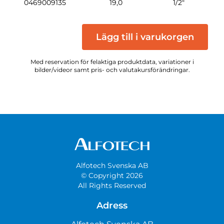
0469009135
19,0
1/2"
Lägg till i varukorgen
Med reservation för felaktiga produktdata, variationer i
bilder/videor samt pris- och valutakursförändringar.
Alfotech Svenska AB
© Copyright 2026
All Rights Reserved
Adress