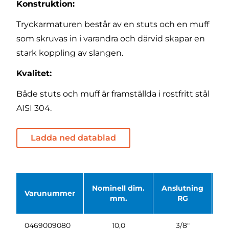
Konstruktion:
Tryckarmaturen består av en stuts och en muff
som skruvas in i varandra och därvid skapar en
stark koppling av slangen.
Kvalitet:
Både stuts och muff är framställda i rostfritt stål
AISI 304.
Ladda ned datablad
Nominell dim.
Anslutning
Ø 
Varunummer
mm.
RG
0469009080
10,0
3/8"