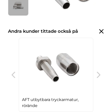
Andra kunder tittade också på
Ser
AFT utbytbara tryckarmatur,
rörände