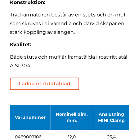
Konstruktion:
Tryckarmaturen består av en stuts och en muff
som skruvas in i varandra och därvid skapar en
stark koppling av slangen.
Kvalitet:
Både stuts och muff är framställda i rostfritt stål
AISI 304.
Ladda ned datablad
Nominell dim.
Anslutning
Ø
Varunummer
mm.
MINI Clamp
0469009106
12,0
25,4