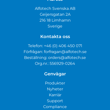
Alfotech Svenska AB
Geijersgatan 2A
216 18 Limhamn
Sverige
Kontakta oss
Telefon:
+46 (0) 406 450 071
Förfrågan:
forfragan@alfotech.se
Beställning:
orders@alfotech.se
Org.nr.: 556929-0264
Genvägar
Produkter
Nyheter
Karriär
Support
Compliance