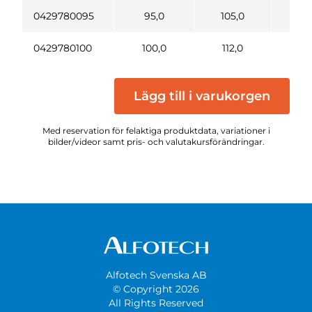
0429780095
95,0
105,0
10
0429780100
100,0
112,0
20
Lägg till i varukorgen
Med reservation för felaktiga produktdata, variationer i
bilder/videor samt pris- och valutakursförändringar.
Alfotech Svenska AB
© Copyright 2026
All Rights Reserved