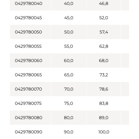
0429780040
40,0
46,8
20
0429780045
45,0
52,0
20
0429780050
50,0
57,4
20
0429780055
55,0
62,8
20
0429780060
60,0
68,0
20
0429780065
65,0
73,2
20
0429780070
70,0
78,6
20
0429780075
75,0
83,8
20
0429780080
80,0
89,0
10
0429780090
90,0
100,0
10