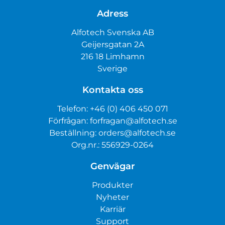
Adress
Alfotech Svenska AB
Geijersgatan 2A
216 18 Limhamn
Sverige
Kontakta oss
Telefon:
+46 (0) 406 450 071
Förfrågan:
forfragan@alfotech.se
Beställning:
orders@alfotech.se
Org.nr.: 556929-0264
Genvägar
Produkter
Nyheter
Karriär
Support