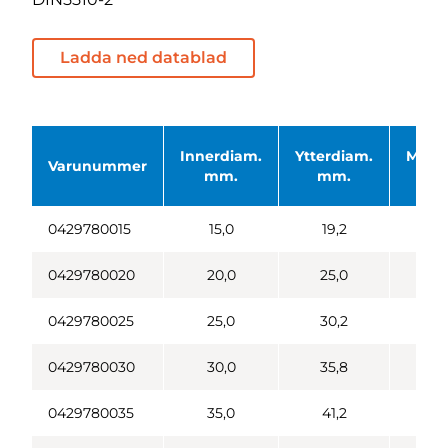
Ladda ned datablad
Innerdiam.
Ytterdiam.
Meter
Varunummer
mm.
mm.
rul
0429780015
15,0
19,2
20
0429780020
20,0
25,0
20
0429780025
25,0
30,2
20
0429780030
30,0
35,8
20
0429780035
35,0
41,2
20