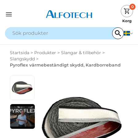
0
Korg
Startsida
>
Produkter
>
Slangar & tillbehör
>
Slangskydd
>
Pyroflex värmebeständigt skydd, Kardborreband