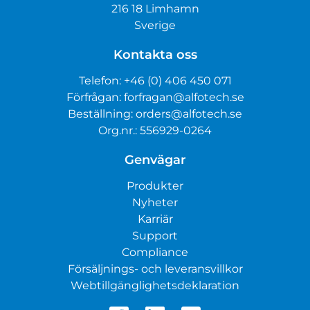
216 18 Limhamn
Sverige
Kontakta oss
Telefon:
+46 (0) 406 450 071
Förfrågan:
forfragan@alfotech.se
Beställning:
orders@alfotech.se
Org.nr.: 556929-0264
Genvägar
Produkter
Nyheter
Karriär
Support
Compliance
Försäljnings- och leveransvillkor
Webtillgänglighetsdeklaration