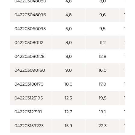
042203048080
4,8
8,0
Tran
042203048096
4,8
9,6
Tran
042203060095
6,0
9,5
Tran
042203080112
8,0
11,2
Tran
042203080128
8,0
12,8
Tran
042203090160
9,0
16,0
Tran
042203100170
10,0
17,0
Tran
042203125195
12,5
19,5
Tran
042203127191
12,7
19,1
Tran
042203159223
15,9
22,3
Tran