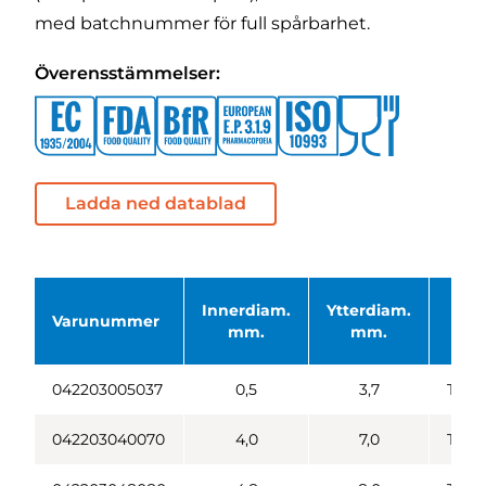
med batchnummer för full spårbarhet.
Överensstämmelser:
Ladda ned datablad
Innerdiam.
Ytterdiam.
Varunummer
F
mm.
mm.
042203005037
0,5
3,7
Tran
042203040070
4,0
7,0
Tran