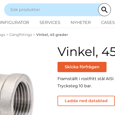
ONFIGURATOR
SERVICES
NYHETER
CASES
ngs
>
Gängfittings
>
Vinkel, 45 grader
Vinkel, 4
Skicka förfrågan
Framställt i rostfritt stål AISI 
Trycksteg 10 bar.
Ladda ned datablad