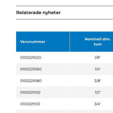
Relaterade nyheter
Nominell dim.
Varunummer
tum
0100229020
1/8"
0100229060
1/4"
0100229080
3/8"
0100229100
1/2"
0100229130
3/4"