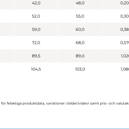
42,0
48,0
0,20
52,0
55,0
0,30
59,0
60,0
0,38
72,0
68,0
0,57
89,5
89,0
1,02
104,5
103,0
1,08
för felaktiga produktdata, variationer i bilder/videor samt pris- och valuta