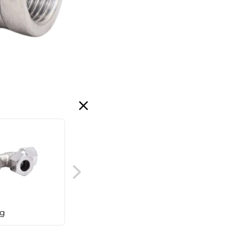
SMS valsnippel
ng