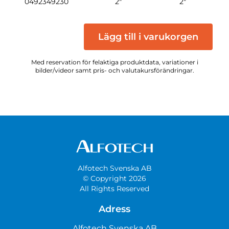
0492349230
2"
2"
Lägg till i varukorgen
Med reservation för felaktiga produktdata, variationer i
bilder/videor samt pris- och valutakursförändringar.
Alfotech Svenska AB
© Copyright 2026
All Rights Reserved
Adress
Alfotech Svenska AB