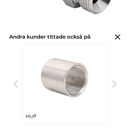
Andra kunder tittade också på
T-k
Muff