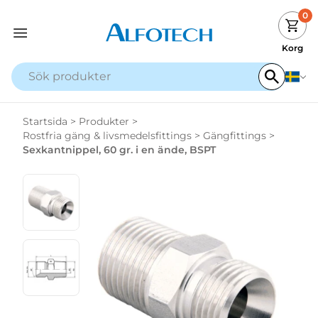
0
Korg
Startsida
>
Produkter
>
Rostfria gäng & livsmedelsfittings
>
Gängfittings
>
Sexkantnippel, 60 gr. i en ände, BSPT