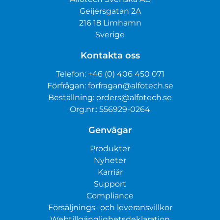
Geijersgatan 2A
216 18 Limhamn
Sverige
Kontakta oss
Telefon:
+46 (0) 406 450 071
Förfrågan:
forfragan@alfotech.se
Beställning:
orders@alfotech.se
Org.nr.: 556929-0264
Genvägar
Produkter
Nyheter
Karriär
Support
Compliance
Försäljnings- och leveransvillkor
Webtillgänglighetsdeklaration